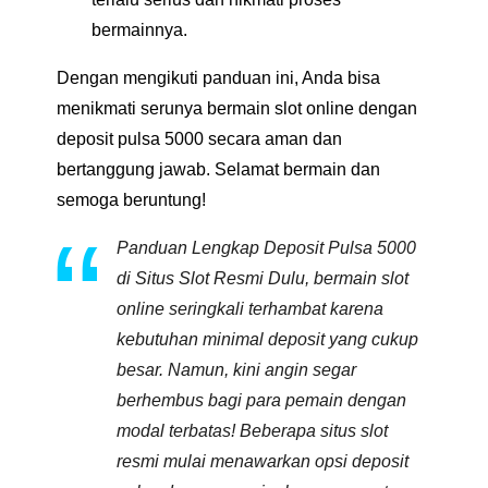
bermainnya.
Dengan mengikuti panduan ini, Anda bisa
menikmati serunya bermain slot online dengan
deposit pulsa 5000 secara aman dan
bertanggung jawab. Selamat bermain dan
semoga beruntung!
Panduan Lengkap Deposit Pulsa 5000
di Situs Slot Resmi Dulu, bermain slot
online seringkali terhambat karena
kebutuhan minimal deposit yang cukup
besar. Namun, kini angin segar
berhembus bagi para pemain dengan
modal terbatas! Beberapa situs slot
resmi mulai menawarkan opsi deposit