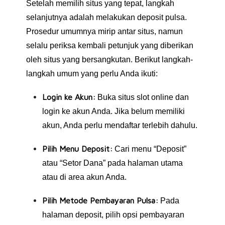
Setelah memilih situs yang tepat, langkah
selanjutnya adalah melakukan deposit pulsa.
Prosedur umumnya mirip antar situs, namun
selalu periksa kembali petunjuk yang diberikan
oleh situs yang bersangkutan. Berikut langkah-
langkah umum yang perlu Anda ikuti:
Login ke Akun:
Buka situs slot online dan
login ke akun Anda. Jika belum memiliki
akun, Anda perlu mendaftar terlebih dahulu.
Pilih Menu Deposit:
Cari menu “Deposit”
atau “Setor Dana” pada halaman utama
atau di area akun Anda.
Pilih Metode Pembayaran Pulsa:
Pada
halaman deposit, pilih opsi pembayaran