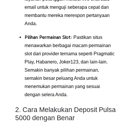
email untuk menguji seberapa cepat dan
membantu mereka merespon pertanyaan
Anda.
Pilihan Permainan Slot:
Pastikan situs
menawarkan berbagai macam permainan
slot dari provider ternama seperti Pragmatic
Play, Habanero, Joker123, dan lain-lain.
Semakin banyak pilihan permainan,
semakin besar peluang Anda untuk
menemukan permainan yang sesuai
dengan selera Anda.
2. Cara Melakukan Deposit Pulsa
5000 dengan Benar