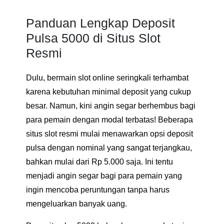
Panduan Lengkap Deposit
Pulsa 5000 di Situs Slot
Resmi
Dulu, bermain slot online seringkali terhambat
karena kebutuhan minimal deposit yang cukup
besar. Namun, kini angin segar berhembus bagi
para pemain dengan modal terbatas! Beberapa
situs slot resmi mulai menawarkan opsi deposit
pulsa dengan nominal yang sangat terjangkau,
bahkan mulai dari Rp 5.000 saja. Ini tentu
menjadi angin segar bagi para pemain yang
ingin mencoba peruntungan tanpa harus
mengeluarkan banyak uang.