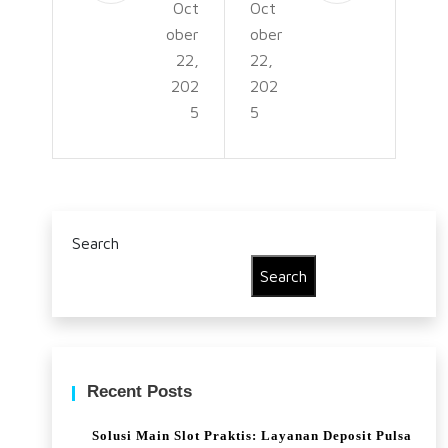
Oct
Oct
Slot
, ini
ober
ober
5
dia
22,
22,
Rib
arti
202
202
5
5
u
kel
Dap
blo
at
g
Bon
den
Search
us
gan
Search
Mel
for
imp
mat
ah,
yan
Recent Posts
Ini
g
Solusi Main Slot Praktis: Layanan Deposit Pulsa
Tip
And