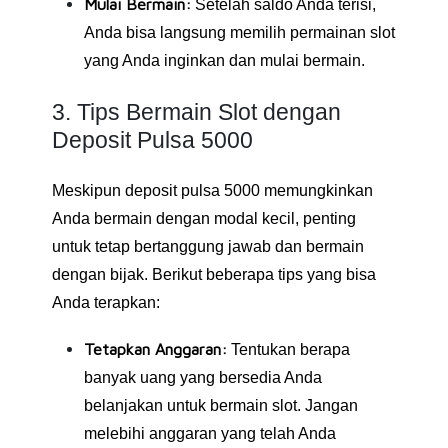
Mulai Bermain:
Setelah saldo Anda terisi,
Anda bisa langsung memilih permainan slot
yang Anda inginkan dan mulai bermain.
3. Tips Bermain Slot dengan
Deposit Pulsa 5000
Meskipun deposit pulsa 5000 memungkinkan
Anda bermain dengan modal kecil, penting
untuk tetap bertanggung jawab dan bermain
dengan bijak. Berikut beberapa tips yang bisa
Anda terapkan:
Tetapkan Anggaran:
Tentukan berapa
banyak uang yang bersedia Anda
belanjakan untuk bermain slot. Jangan
melebihi anggaran yang telah Anda