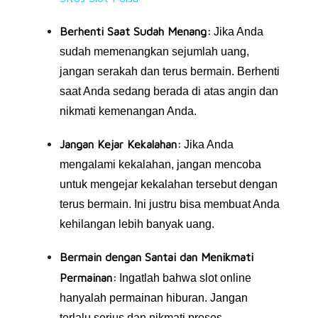
Berhenti Saat Sudah Menang:
Jika Anda
sudah memenangkan sejumlah uang,
jangan serakah dan terus bermain. Berhenti
saat Anda sedang berada di atas angin dan
nikmati kemenangan Anda.
Jangan Kejar Kekalahan:
Jika Anda
mengalami kekalahan, jangan mencoba
untuk mengejar kekalahan tersebut dengan
terus bermain. Ini justru bisa membuat Anda
kehilangan lebih banyak uang.
Bermain dengan Santai dan Menikmati
Permainan:
Ingatlah bahwa slot online
hanyalah permainan hiburan. Jangan
terlalu serius dan nikmati proses