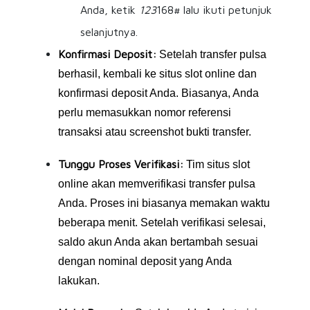
Anda, ketik
123
168# lalu ikuti petunjuk
selanjutnya.
Konfirmasi Deposit:
Setelah transfer pulsa
berhasil, kembali ke situs slot online dan
konfirmasi deposit Anda. Biasanya, Anda
perlu memasukkan nomor referensi
transaksi atau screenshot bukti transfer.
Tunggu Proses Verifikasi:
Tim situs slot
online akan memverifikasi transfer pulsa
Anda. Proses ini biasanya memakan waktu
beberapa menit. Setelah verifikasi selesai,
saldo akun Anda akan bertambah sesuai
dengan nominal deposit yang Anda
lakukan.