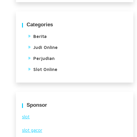
Categories
Berita
Judi Online
Perjudian
Slot Online
Sponsor
slot
slot gacor