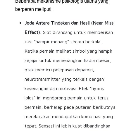
Beberapa mekanisme psikologis utama yang
berperan meliputi:
Jeda Antara Tindakan dan Hasil (Near Miss
Effect):
Slot dirancang untuk memberikan
ilusi “hampir menang” secara berkala.
Ketika pemain melihat simbol yang hampir
sejajar untuk memenangkan hadiah besar,
otak memicu pelepasan dopamin,
neurotransmitter yang terkait dengan
kesenangan dan motivasi. Efek “nyaris
lolos” ini mendorong pemain untuk terus
bermain, berharap pada putaran berikutnya
mereka akan mendapatkan kombinasi yang
tepat. Sensasi ini lebih kuat dibandingkan