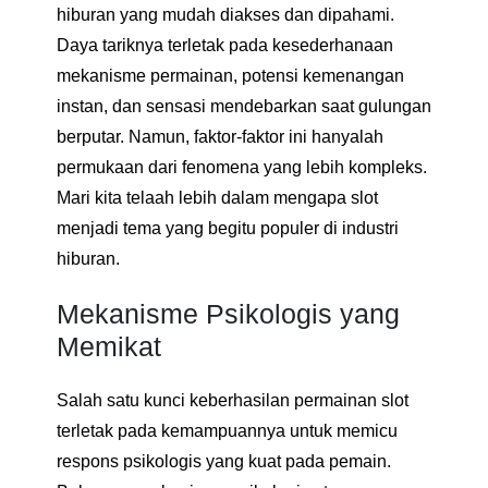
hiburan yang mudah diakses dan dipahami.
Daya tariknya terletak pada kesederhanaan
mekanisme permainan, potensi kemenangan
instan, dan sensasi mendebarkan saat gulungan
berputar. Namun, faktor-faktor ini hanyalah
permukaan dari fenomena yang lebih kompleks.
Mari kita telaah lebih dalam mengapa slot
menjadi tema yang begitu populer di industri
hiburan.
Mekanisme Psikologis yang
Memikat
Salah satu kunci keberhasilan permainan slot
terletak pada kemampuannya untuk memicu
respons psikologis yang kuat pada pemain.