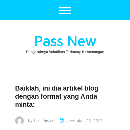
Skip
to
content
Pass New
Pengaruhnya Volatilitas Terhadap Kemenangan
Baiklah, ini dia artikel blog
dengan format yang Anda
minta:
November 26, 2025
By
Hadi Susanto