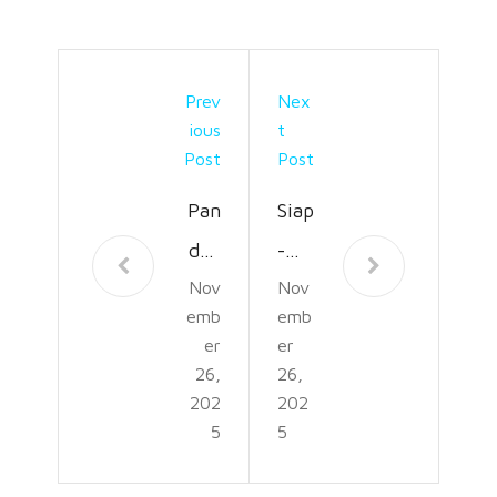
Prev
Nex
Ious
T
Post
Post
Pan
Siap
dua
-
Nov
Nov
n
siap
emb
emb
Len
unt
er
er
gka
uk
26,
26,
202
202
p
mer
5
5
Dep
asa
osit
kan