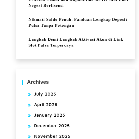
Negeri Berlisensi
ngu
ntu
Nikmati Saldo Penuh! Panduan Lengkap Deposit
Pulsa Tanpa Potongan
ngk
Langkah Demi Langkah Aktivasi Akun di Link
an?
Slot Pulsa Terpercaya
Archives
July 2026
April 2026
January 2026
December 2025
November 2025