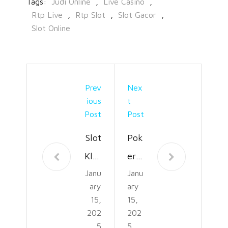
Tags:
Judi Online
,
Live Casino
,
Rtp Live
,
Rtp Slot
,
Slot Gacor
,
Slot Online
Prev
Nex
Ious
T
Post
Post
Slot
Pok
Klas
er
Janu
Janu
ik
Onli
ary
ary
vs
ne
15,
15,
Mo
vs
202
202
5
5