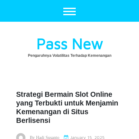
Skip
to
content
Pass New
Pengaruhnya Volatilitas Terhadap Kemenangan
Strategi Bermain Slot Online
yang Terbukti untuk Menjamin
Kemenangan di Situs
Berlisensi
January 15, 2025
By
Hadi Susanto