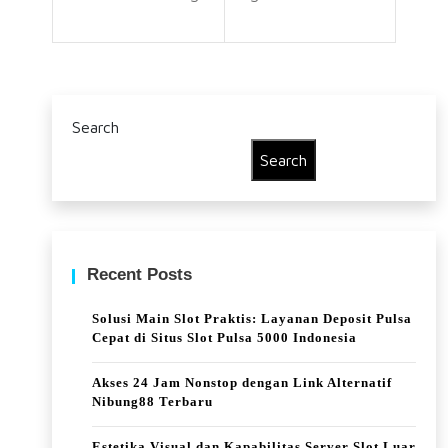
der
Pok
n:
er
Nos
Tra
talg
disi
Search
ia
onal
Search
vs
:
Inov
Man
asi
a
Recent Posts
yan
Solusi Main Slot Praktis: Layanan Deposit Pulsa
g
Cepat di Situs Slot Pulsa 5000 Indonesia
Leb
Akses 24 Jam Nonstop dengan Link Alternatif
ih
Nibung88 Terbaru
Me
Estetika Visual dan Kapabilitas Server Slot Luar