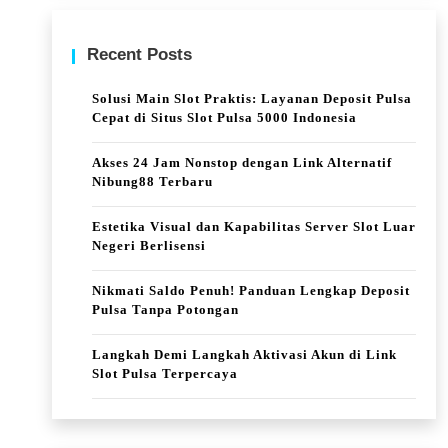
dan
nan
Recent Posts
Me
gan
Solusi Main Slot Praktis: Layanan Deposit Pulsa
ngu
Ber
Cepat di Situs Slot Pulsa 5000 Indonesia
ntu
unt
Akses 24 Jam Nonstop dengan Link Alternatif
ngk
un
Nibung88 Terbaru
an!
Estetika Visual dan Kapabilitas Server Slot Luar
Negeri Berlisensi
Nikmati Saldo Penuh! Panduan Lengkap Deposit
Pulsa Tanpa Potongan
Langkah Demi Langkah Aktivasi Akun di Link
Slot Pulsa Terpercaya