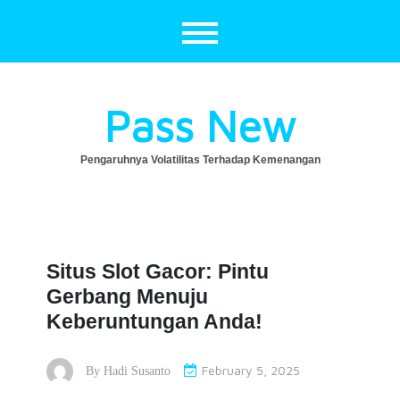
Skip
to
content
Pass New
Pengaruhnya Volatilitas Terhadap Kemenangan
Situs Slot Gacor: Pintu
Gerbang Menuju
Keberuntungan Anda!
February 5, 2025
By
Hadi Susanto