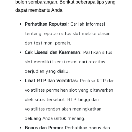
boleh sembarangan. Berikut beberapa tips yang
dapat membantu Anda:
Perhatikan Reputasi:
Carilah informasi
tentang reputasi situs slot melalui ulasan
dan testimoni pemain.
Cek Lisensi dan Keamanan:
Pastikan situs
slot memiliki lisensi resmi dari otoritas
perjudian yang diakui.
Lihat RTP dan Volatilitas:
Periksa RTP dan
volatilitas permainan slot yang ditawarkan
oleh situs tersebut. RTP tinggi dan
volatilitas rendah akan meningkatkan
peluang Anda untuk menang.
Bonus dan Promo:
Perhatikan bonus dan