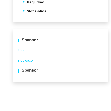
Perjudian
Slot Online
Sponsor
slot
slot gacor
Sponsor