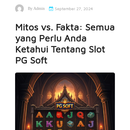
September 27, 2024
By
Admin
Mitos vs. Fakta: Semua
yang Perlu Anda
Ketahui Tentang Slot
PG Soft