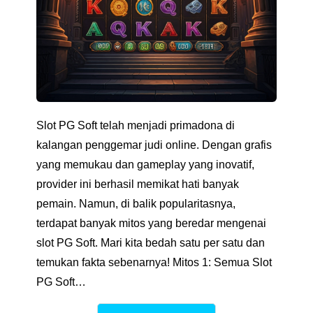
Slot PG Soft telah menjadi primadona di
kalangan penggemar judi online. Dengan grafis
yang memukau dan gameplay yang inovatif,
provider ini berhasil memikat hati banyak
pemain. Namun, di balik popularitasnya,
terdapat banyak mitos yang beredar mengenai
slot PG Soft. Mari kita bedah satu per satu dan
temukan fakta sebenarnya! Mitos 1: Semua Slot
PG Soft…