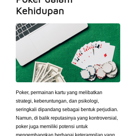
Kehidupan
Poker, permainan kartu yang melibatkan
strategi, keberuntungan, dan psikologi,
seringkali dipandang sebagai bentuk perjudian.
Namun, di balik reputasinya yang kontroversial,
poker juga memiliki potensi untuk
mengembangkan berbagai keterampilan yang