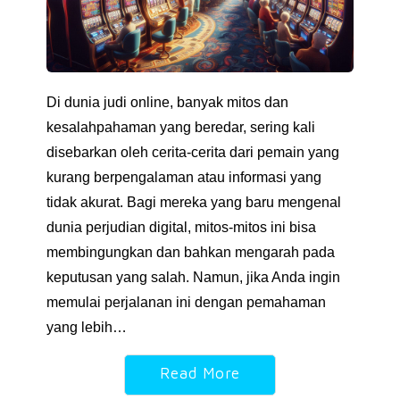
Di dunia judi online, banyak mitos dan
kesalahpahaman yang beredar, sering kali
disebarkan oleh cerita-cerita dari pemain yang
kurang berpengalaman atau informasi yang
tidak akurat. Bagi mereka yang baru mengenal
dunia perjudian digital, mitos-mitos ini bisa
membingungkan dan bahkan mengarah pada
keputusan yang salah. Namun, jika Anda ingin
memulai perjalanan ini dengan pemahaman
yang lebih…
Read More